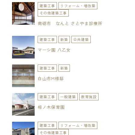
建築工事
リフォーム・増改築
その他建築工事
南砺市 なんと さとやま診療所
建築工事
新築
公共建築
マーシ園 八乙女
建築工事
新築
白山市M様邸
建築工事
一般建築
教育施設
相ノ木保育園
建築工事
リフォーム・増改築
その他建築工事