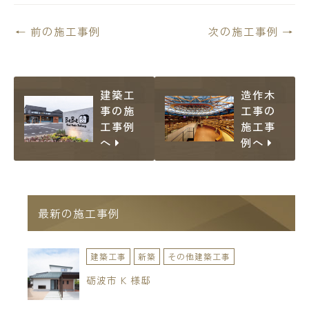
←
前の施工事例
次の施工事例
→
建築工
造作木
事の施
工事の
工事例
施工事
へ
例へ
最新の施工事例
建築工事
新築
その他建築工事
砺波市 K 様邸