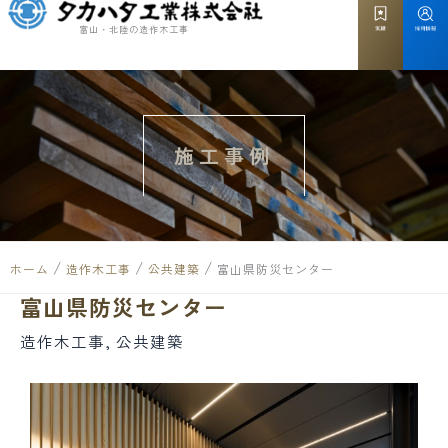
内
富山・北陸の造作木工事
容
を
ス
キ
施工事例
ッ
プ
/
/
/
ホーム
造作木工事
公共建築
富山県防災センター
富山県防災センター
造作木工事
,
公共建築