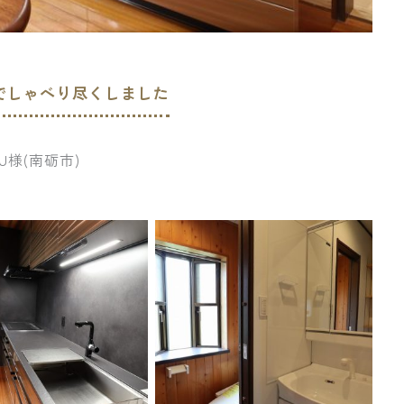
でしゃべり尽くしました
U様(南砺市)