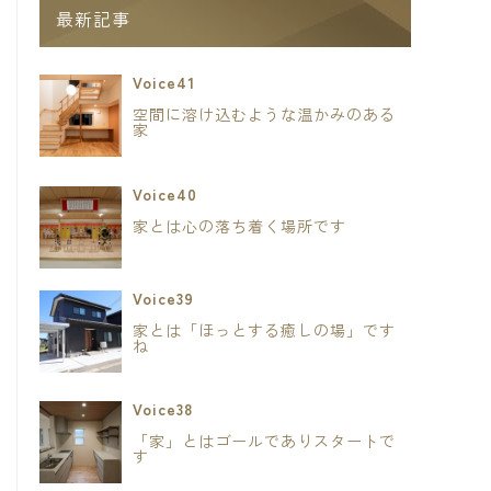
最新記事
Voice41
空間に溶け込むような温かみのある
家
Voice40
家とは心の落ち着く場所です
Voice39
家とは「ほっとする癒しの場」です
ね
Voice38
「家」とはゴールでありスタートで
す