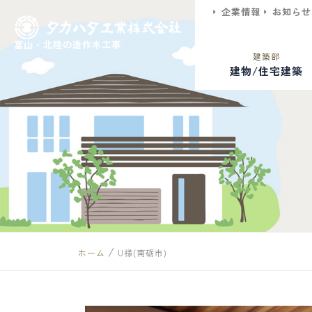
内
企業情報
お知らせ
容
富山・北陸の造作木工事
を
建築部
建物/住宅建築
ス
キ
ッ
プ
/
ホーム
U様(南砺市)